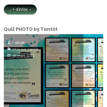
"Pourquoi
... + d'infos
« Tantôt »
QuiZ PHOTO by Tantôt
?"
CelineB
Infos sur Tantôt
26 mars 2023