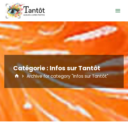
Skip
to
content
Catégorie :
Infos sur Tantôt
Home
Archive for category "Infos sur Tantôt"