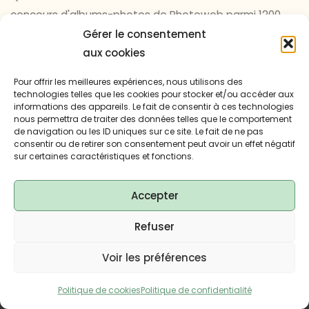
concours d'albums-photos de Photoweb parmi 1200
candidats : bonheur !
Gérer le consentement
aux cookies
Pour offrir les meilleures expériences, nous utilisons des
Infos sur Tantôt
technologies telles que les cookies pour stocker et/ou accéder aux
informations des appareils. Le fait de consentir à ces technologies
nous permettra de traiter des données telles que le comportement
Sélection de créations
de navigation ou les ID uniques sur ce site. Le fait de ne pas
consentir ou de retirer son consentement peut avoir un effet négatif
sur certaines caractéristiques et fonctions.
Accepter
Refuser
Powered by
Kahuna
&
WordPress
.
© Copyright Tantôt 2024 - Tous droits réservés.
Voir les préférences
Politique de cookies
Politique de confidentialité