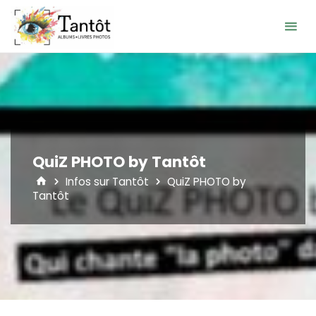
Skip
to
content
QuiZ PHOTO by Tantôt
Home
Infos sur Tantôt
QuiZ PHOTO by
Tantôt