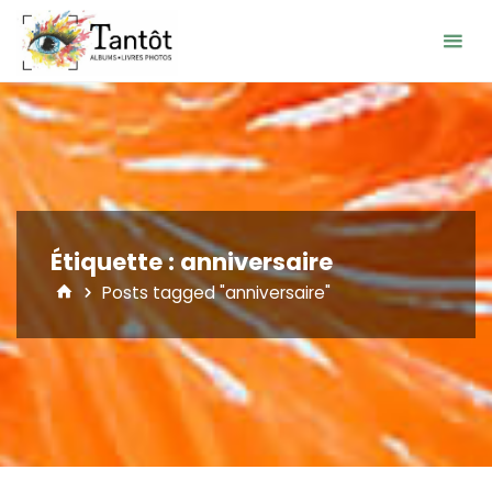
Skip
to
content
Étiquette :
anniversaire
Home
Posts tagged "anniversaire"